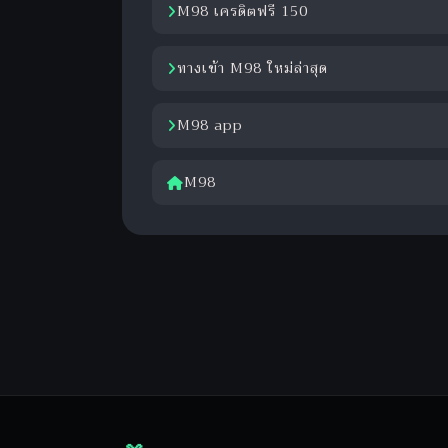
M98 เครดิตฟรี 150
ทางเข้า M98 ใหม่ล่าสุด
M98 app
M98