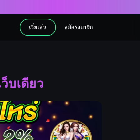
เริ่มเล่น
สมัครสมาชิก
ว็บเดียว