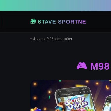
🎁 STAVE SPORTNE
หน้าแรก
» M98 สล็อต joker
🎮 M98 