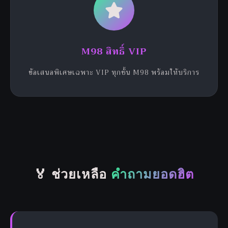
M98 สิทธิ์ VIP
ข้อเสนอพิเศษเฉพาะ VIP ทุกชั้น M98 พร้อมให้บริการ
🏅 ช่วยเหลือ
คำถามยอดฮิต