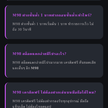
M98 ฝากขั้นต่ำ 1 บาทฝากถอนขั้นต่ำเท่าไหร่?
M98 ฝากขั้นต่ำ 1 บาทเริ่มต้น 1 บาท ทำรายการเร็ว ไม่
ถึง 30 วินาที
M98 สล็อตแตกง่ายมีโปรอะไร?
M98 สล็อตแตกง่ายมีโปรมากมาย เครดิตฟรี คืนยอดเสีย
และอื่นๆ อีก
M98
M98 เครดิตฟรี ไม่ต้องฝากเล่นบนมือถือได้ไหม?
M98 เครดิตฟรี ไม่ต้องฝากรองรับทุกอุปกรณ์ มือถือ
แท็บเล็ต ไม่ต้องโหลดแอป