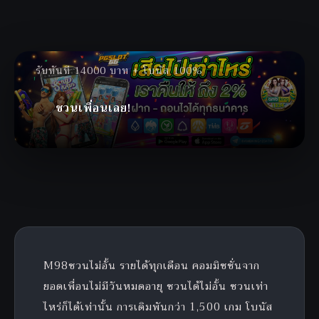
💫 ผู้เล่นใหม่แจกให้ โบนัสเลย
รับทันที 14000 บาท + โบนัส 100%
ชวนเพื่อนเลย!
M98ชวนไม่อั้น รายได้ทุกเดือน คอมมิชชั่นจาก
ยอดเพื่อนไม่มีวันหมดอายุ ชวนได้ไม่อั้น ชวนเท่า
ไหร่ก็ได้เท่านั้น การเดิมพันกว่า 1,500 เกม โบนัส