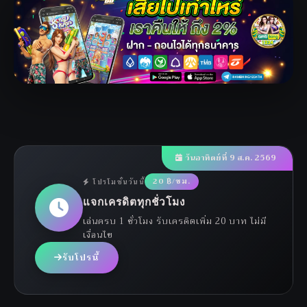
วันอาทิตย์ที่ 9 ส.ค. 2569
20 ฿/ชม.
โปรโมชั่นวันนี้
แจกเครดิตทุกชั่วโมง
เล่นครบ 1 ชั่วโมง รับเครดิตเพิ่ม 20 บาท ไม่มี
เงื่อนไข
รับโปรนี้